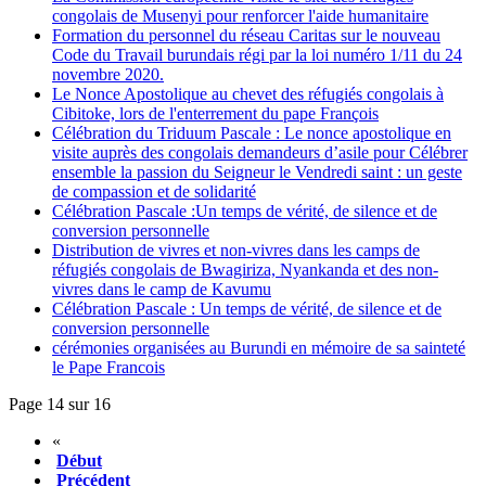
congolais de Musenyi pour renforcer l'aide humanitaire
Formation du personnel du réseau Caritas sur le nouveau
Code du Travail burundais régi par la loi numéro 1/11 du 24
novembre 2020.
Le Nonce Apostolique au chevet des réfugiés congolais à
Cibitoke, lors de l'enterrement du pape François
Célébration du Triduum Pascale : Le nonce apostolique en
visite auprès des congolais demandeurs d’asile pour Célébrer
ensemble la passion du Seigneur le Vendredi saint : un geste
de compassion et de solidarité
Célébration Pascale :Un temps de vérité, de silence et de
conversion personnelle
Distribution de vivres et non-vivres dans les camps de
réfugiés congolais de Bwagiriza, Nyankanda et des non-
vivres dans le camp de Kavumu
Célébration Pascale : Un temps de vérité, de silence et de
conversion personnelle
cérémonies organisées au Burundi en mémoire de sa sainteté
le Pape Francois
Page 14 sur 16
«
Début
Précédent