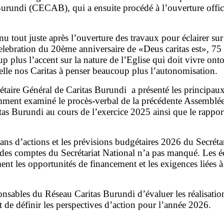
urundi (CECAB), qui a ensuite procédé à l’ouverture offic
juste après l’ouverture des travaux pour éclairer sur le
elebration du 20ème anniversaire de «Deus caritas est», 75 
oup plus l’accent sur la nature de l’Eglise qui doit vivre on
elle nos Caritas à penser beaucoup plus l’autonomisation.
taire Général de Caritas Burundi a présenté les principaux 
tamment examiné le procès-verbal de la précédente Assemblée
ritas Burundi au cours de l’exercice 2025 ainsi que le rappor
s d’actions et les prévisions budgétaires 2026 du Secrétar
des comptes du Secrétariat National n’a pas manqué. Les é
nt les opportunités de financement et les exigences liées à l
onsables du Réseau Caritas Burundi d’évaluer les réalisatio
et de définir les perspectives d’action pour l’année 2026.