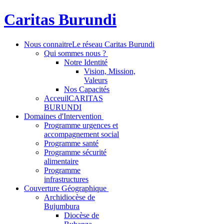
Caritas Burundi
Nous connaitre
Le réseau Caritas Burundi
Qui sommes nous ?
Notre Identité
Vision, Mission,
Valeurs
Nos Capacités
Acceuil
CARITAS
BURUNDI
Domaines d'Intervention
Programme urgences et
accompagnement social
Programme santé
Programme sécurité
alimentaire
Programme
infrastructures
Couverture Géographique
Archidiocèse de
Bujumbura
Diocèse de