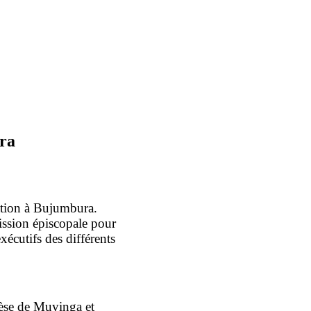
ura
ation à Bujumbura.
mission épiscopale pour
xécutifs des différents
èse de Muyinga et